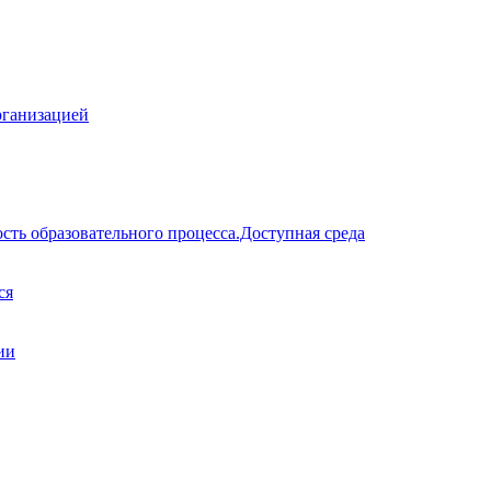
рганизацией
сть образовательного процесса.Доступная среда
ся
ии