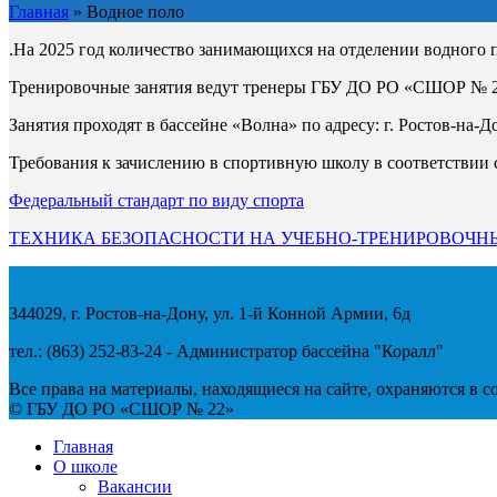
Главная
»
Водное поло
.На 2025 год количество занимающихся на отделении водного п
Тренировочные занятия ведут тренеры ГБУ ДО РО «СШОР № 2
Занятия проходят в бассейне «Волна» по адресу: г. Ростов-на-До
Требования к зачислению в спортивную школу в соответствии 
Федеральный стандарт по виду спорта
ТЕХНИКА БЕЗОПАСНОСТИ НА УЧЕБНО-ТРЕНИРОВОЧНЫ
344029, г. Ростов-на-Дону, ул. 1-й Конной Армии, 6д
тел.: (863) 252-83-24 - Администратор бассейна "Коралл"
Все права на материалы, находящиеся на сайте, охраняются в 
© ГБУ ДО РО «СШОР № 22»
Главная
О школе
Вакансии