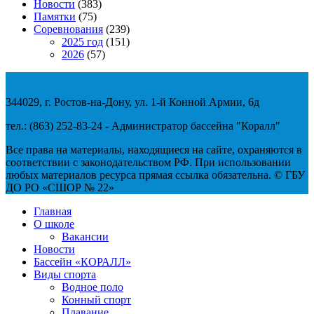
Новости
(383)
Памятки
(75)
Соревнования
(239)
2025 год
(151)
2026
(57)
344029, г. Ростов-на-Дону, ул. 1-й Конной Армии, 6д
тел.: (863) 252-83-24 - Администратор бассейна "Коралл"
Все права на материалы, находящиеся на сайте, охраняются в
соответствии с законодательством РФ. При использовании
любых материалов ресурса прямая ссылка обязательна. © ГБУ
ДО РО «СШОР № 22»
Главная
О школе
Вакансии
Новости
Бассейн «КОРАЛЛ»
Виды спорта
Водное поло
Конный спорт
Плавание