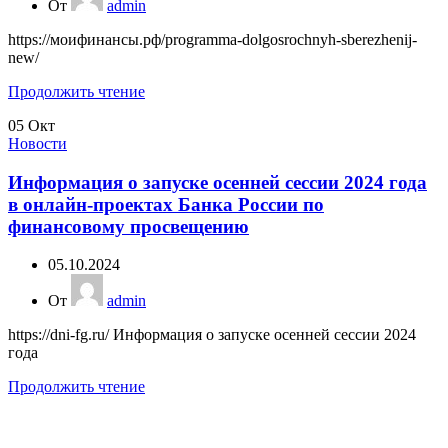
От
admin
https://моифинансы.рф/programma-dolgosrochnyh-sberezhenij-
new/
Продолжить чтение
05
Окт
Новости
Информация о запуске осенней сессии 2024 года
в онлайн-проектах Банка России по
финансовому просвещению
05.10.2024
От
admin
https://dni-fg.ru/ Информация о запуске осенней сессии 2024
года
Продолжить чтение