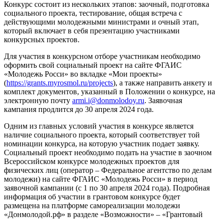
Конкурс состоит из нескольких этапов: заочный, подготовка
социального проекта, тестирование, общая встреча с
действующими молодежными министрами и очный этап,
который включает в себя презентацию участниками
конкурсных проектов.
Для участия в конкурсном отборе участникам необходимо
оформить свой социальный проект на сайте ФГАИС
«Молодежь Росси» во вкладке «Мои проекты»
(
https://grants.myrosmol.ru/projects
), а также направить анкету и
комплект документов, указанный в Положении о конкурсе, на
электронную почту
armi.i@donmolodoy.ru
. Заявочная
кампания продлится до 30 апреля 2024 года.
Одним из главных условий участия в конкурсе является
наличие социального проекта, который соответствует той
номинации конкурса, на которую участник подает заявку.
Социальный проект необходимо подать на участие в заочном
Всероссийском конкурсе молодежных проектов для
физических лиц (оператор – Федеральное агентство по делам
молодежи) на сайте ФГАИС «Молодежь Росси» в период
заявочной кампании (с 1 по 30 апреля 2024 года). Подробная
информация об участии в грантовом конкурсе будет
размещена на платформе самореализации молодежи
«Донмолодой.рф» в разделе «Возможности» – «Грантовый