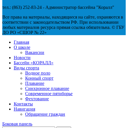
тел.: (863) 252-83-24 - Администратор бассейна "Коралл"
Все права на материалы, находящиеся на сайте, охраняются в
соответствии с законодательством РФ. При использовании
любых материалов ресурса прямая ссылка обязательна. © ГБУ
ДО РО «СШОР № 22»
Главная
О школе
Вакансии
Новости
Бассейн «КОРАЛЛ»
Виды спорта
Водное поло
Конный спорт
Плавание
Синхронное плавание
Современное пятиборье
Фехтование
Контакты
Навигация
Обращение граждан
Боковая панель