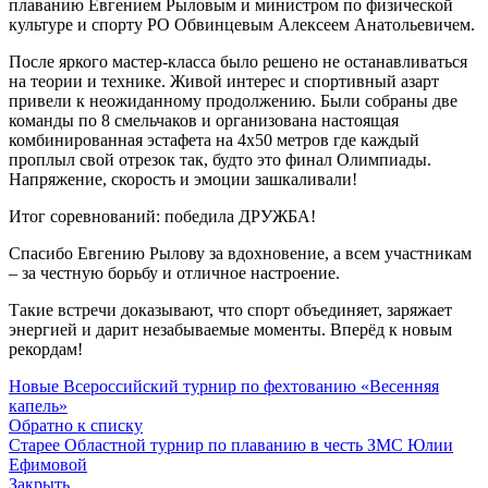
плаванию Евгением Рыловым и министром по физической
культуре и спорту РО Обвинцевым Алексеем Анатольевичем.
После яркого мастер-класса было решено не останавливаться
на теории и технике. Живой интерес и спортивный азарт
привели к неожиданному продолжению. Были собраны две
команды по 8 смельчаков и организована настоящая
комбинированная эстафета на 4х50 метров где каждый
проплыл свой отрезок так, будто это финал Олимпиады.
Напряжение, скорость и эмоции зашкаливали!
Итог соревнований: победила ДРУЖБА!
Спасибо Евгению Рылову за вдохновение, а всем участникам
– за честную борьбу и отличное настроение.
Такие встречи доказывают, что спорт объединяет, заряжает
энергией и дарит незабываемые моменты. Вперёд к новым
рекордам!
Новые
Всероссийский турнир по фехтованию «Весенняя
капель»
Обратно к списку
Старее
Областной турнир по плаванию в честь ЗМС Юлии
Ефимовой
Закрыть